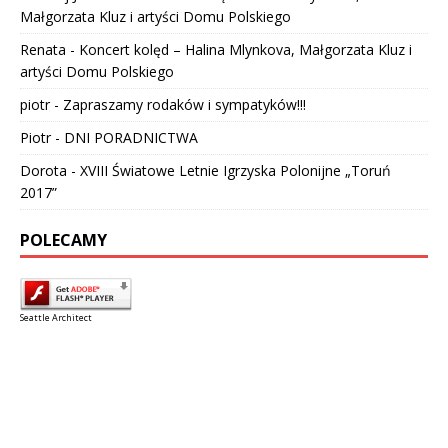
Małgorzata Kluz i artyści Domu Polskiego
Renata
-
Koncert kolęd – Halina Mlynkova, Małgorzata Kluz i
artyści Domu Polskiego
piotr
-
Zapraszamy rodaków i sympatyków!!!
Piotr
-
DNI PORADNICTWA
Dorota
-
XVIII Światowe Letnie Igrzyska Polonijne „Toruń
2017”
POLECAMY
Seattle Architect