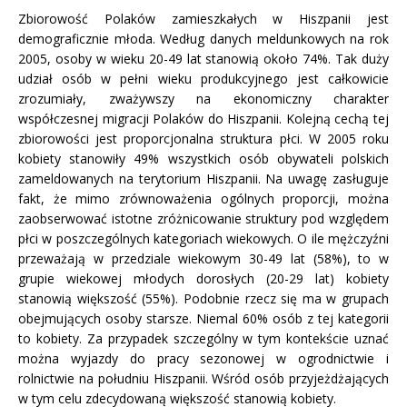
Zbiorowość Polaków zamieszkałych w Hiszpanii jest
demograficznie młoda. Według danych meldunkowych na rok
2005, osoby w wieku 20-49 lat stanowią około 74%. Tak duży
udział osób w pełni wieku produkcyjnego jest całkowicie
zrozumiały, zważywszy na ekonomiczny charakter
współczesnej migracji Polaków do Hiszpanii. Kolejną cechą tej
zbiorowości jest proporcjonalna struktura płci. W 2005 roku
kobiety stanowiły 49% wszystkich osób obywateli polskich
zameldowanych na terytorium Hiszpanii. Na uwagę zasługuje
fakt, że mimo zrównoważenia ogólnych proporcji, można
zaobserwować istotne zróżnicowanie struktury pod względem
płci w poszczególnych kategoriach wiekowych. O ile mężczyźni
przeważają w przedziale wiekowym 30-49 lat (58%), to w
grupie wiekowej młodych dorosłych (20-29 lat) kobiety
stanowią większość (55%). Podobnie rzecz się ma w grupach
obejmujących osoby starsze. Niemal 60% osób z tej kategorii
to kobiety. Za przypadek szczególny w tym kontekście uznać
można wyjazdy do pracy sezonowej w ogrodnictwie i
rolnictwie na południu Hiszpanii. Wśród osób przyjeżdżających
w tym celu zdecydowaną większość stanowią kobiety.