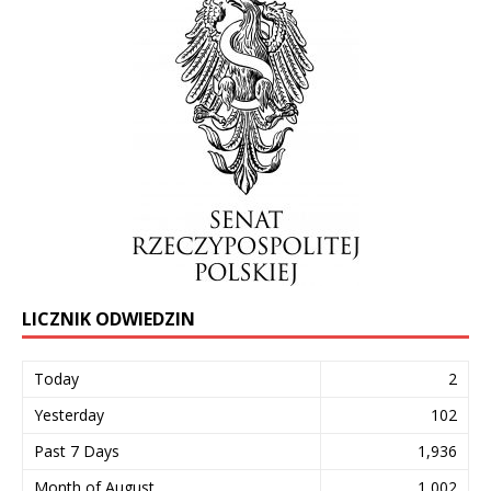
LICZNIK ODWIEDZIN
Today
2
Yesterday
102
Past 7 Days
1,936
Month of August
1,002