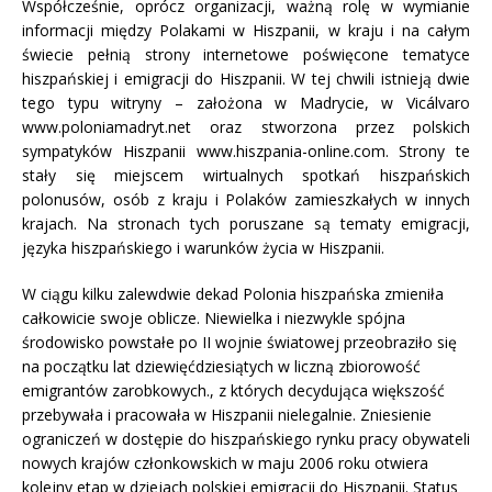
Współcześnie, oprócz organizacji, ważną rolę w wymianie
informacji między Polakami w Hiszpanii, w kraju i na całym
świecie pełnią strony internetowe poświęcone tematyce
hiszpańskiej i emigracji do Hiszpanii. W tej chwili istnieją dwie
tego typu witryny – założona w Madrycie, w Vicálvaro
www.poloniamadryt.net oraz stworzona przez polskich
sympatyków Hiszpanii www.hiszpania-online.com. Strony te
stały się miejscem wirtualnych spotkań hiszpańskich
polonusów, osób z kraju i Polaków zamieszkałych w innych
krajach. Na stronach tych poruszane są tematy emigracji,
języka hiszpańskiego i warunków życia w Hiszpanii.
W ciągu kilku zalewdwie dekad Polonia hiszpańska zmieniła
całkowicie swoje oblicze. Niewielka i niezwykle spójna
środowisko powstałe po II wojnie światowej przeobraziło się
na początku lat dziewięćdziesiątych w liczną zbiorowość
emigrantów zarobkowych., z których decydująca większość
przebywała i pracowała w Hiszpanii nielegalnie. Zniesienie
ograniczeń w dostępie do hiszpańskiego rynku pracy obywateli
nowych krajów członkowskich w maju 2006 roku otwiera
kolejny etap w dziejach polskiej emigracji do Hiszpanii. Status