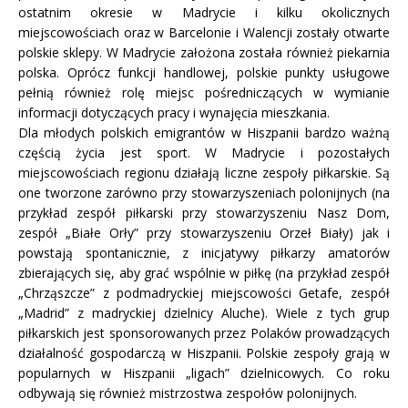
ostatnim okresie w Madrycie i kilku okolicznych
miejscowościach oraz w Barcelonie i Walencji zostały otwarte
polskie sklepy. W Madrycie założona została również piekarnia
polska. Oprócz funkcji handlowej, polskie punkty usługowe
pełnią również rolę miejsc pośredniczących w wymianie
informacji dotyczących pracy i wynajęcia mieszkania.
Dla młodych polskich emigrantów w Hiszpanii bardzo ważną
częścią życia jest sport. W Madrycie i pozostałych
miejscowościach regionu działają liczne zespoły piłkarskie. Są
one tworzone zarówno przy stowarzyszeniach polonijnych (na
przykład zespół piłkarski przy stowarzyszeniu Nasz Dom,
zespół „Białe Orły” przy stowarzyszeniu Orzeł Biały) jak i
powstają spontanicznie, z inicjatywy piłkarzy amatorów
zbierających się, aby grać wspólnie w piłkę (na przykład zespół
„Chrząszcze” z podmadryckiej miejscowości Getafe, zespół
„Madrid” z madryckiej dzielnicy Aluche). Wiele z tych grup
piłkarskich jest sponsorowanych przez Polaków prowadzących
działalność gospodarczą w Hiszpanii. Polskie zespoły grają w
popularnych w Hiszpanii „ligach” dzielnicowych. Co roku
odbywają się również mistrzostwa zespołów polonijnych.