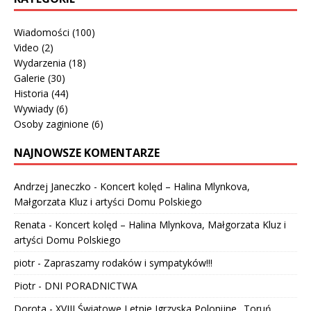
Wiadomości
(100)
Video
(2)
Wydarzenia
(18)
Galerie
(30)
Historia
(44)
Wywiady
(6)
Osoby zaginione
(6)
NAJNOWSZE KOMENTARZE
Andrzej Janeczko
-
Koncert kolęd – Halina Mlynkova,
Małgorzata Kluz i artyści Domu Polskiego
Renata
-
Koncert kolęd – Halina Mlynkova, Małgorzata Kluz i
artyści Domu Polskiego
piotr
-
Zapraszamy rodaków i sympatyków!!!
Piotr
-
DNI PORADNICTWA
Dorota
-
XVIII Światowe Letnie Igrzyska Polonijne „Toruń