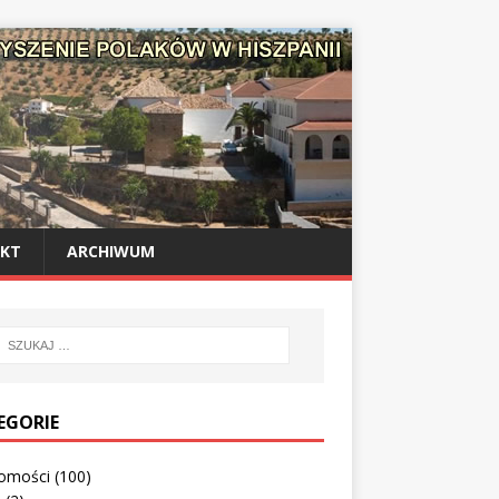
KT
ARCHIWUM
EGORIE
omości
(100)