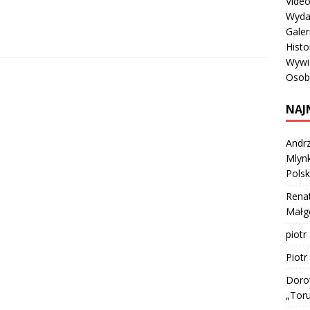
Vide
Wyda
Galer
Histo
Wywi
Osob
NAJ
Andrz
Mlynk
Polsk
Rena
Małgo
piotr
Piotr
Doro
„Tor