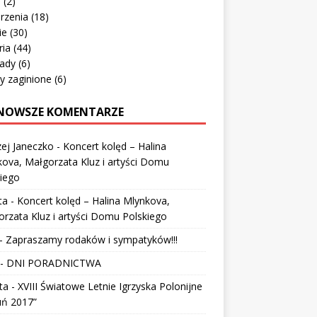
o
(2)
rzenia
(18)
ie
(30)
ria
(44)
ady
(6)
y zaginione
(6)
NOWSZE KOMENTARZE
ej Janeczko
-
Koncert kolęd – Halina
ova, Małgorzata Kluz i artyści Domu
iego
ta
-
Koncert kolęd – Halina Mlynkova,
rzata Kluz i artyści Domu Polskiego
-
Zapraszamy rodaków i sympatyków!!!
-
DNI PORADNICTWA
ta
-
XVIII Światowe Letnie Igrzyska Polonijne
uń 2017”