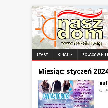
START
O NAS
POLACY W HISZ
Miesiąc:
styczeń 202
Bal
01