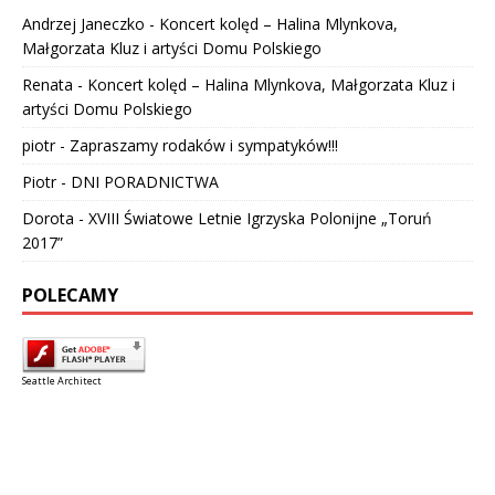
Andrzej Janeczko
-
Koncert kolęd – Halina Mlynkova,
Małgorzata Kluz i artyści Domu Polskiego
Renata
-
Koncert kolęd – Halina Mlynkova, Małgorzata Kluz i
artyści Domu Polskiego
piotr
-
Zapraszamy rodaków i sympatyków!!!
Piotr
-
DNI PORADNICTWA
Dorota
-
XVIII Światowe Letnie Igrzyska Polonijne „Toruń
2017”
POLECAMY
Seattle Architect