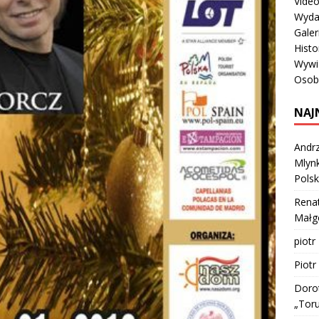
Vide
Wyda
Galer
Histo
Wywi
Osob
NAJ
Andrz
Mlynk
Polsk
Rena
Małgo
piotr
Piotr
Doro
„Tor