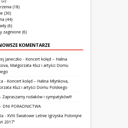
o
(2)
rzenia
(18)
ie
(30)
ria
(44)
ady
(6)
y zaginione
(6)
NOWSZE KOMENTARZE
ej Janeczko
-
Koncert kolęd – Halina
ova, Małgorzata Kluz i artyści Domu
iego
ta
-
Koncert kolęd – Halina Mlynkova,
rzata Kluz i artyści Domu Polskiego
-
Zapraszamy rodaków i sympatyków!!!
-
DNI PORADNICTWA
ta
-
XVIII Światowe Letnie Igrzyska Polonijne
uń 2017”