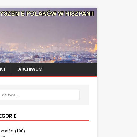
KT
ARCHIWUM
EGORIE
omości
(100)