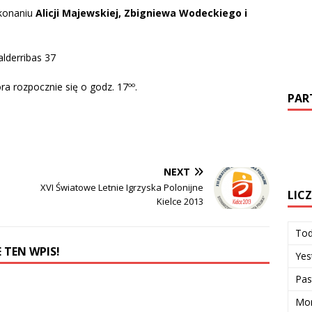
konaniu
Alicji Majewskiej, Zbigniewa Wodeckiego i
alderribas 37
ra rozpocznie się o godz. 17ºº.
PAR
NEXT
XVI Światowe Letnie Igrzyska Polonijne
LIC
Kielce 2013
To
 TEN WPIS!
Yes
Pas
Mon