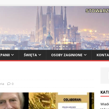
PANII
ŚWIĘTA
OSOBY ZAGINIONE
KONTA
ria
0
KAT
Wiad