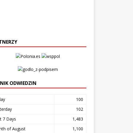
TNERZY
ZNIK ODWIEDZIN
day
100
terday
102
t 7 Days
1,483
th of August
1,100