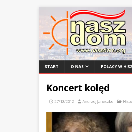
START
O NAS
POLACY W HISZ
Koncert kolęd
27/12/2012
Andrzej Janeczko
Histo