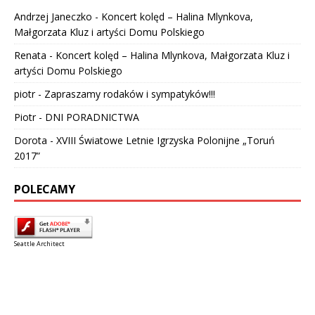
Andrzej Janeczko
-
Koncert kolęd – Halina Mlynkova,
Małgorzata Kluz i artyści Domu Polskiego
Renata
-
Koncert kolęd – Halina Mlynkova, Małgorzata Kluz i
artyści Domu Polskiego
piotr
-
Zapraszamy rodaków i sympatyków!!!
Piotr
-
DNI PORADNICTWA
Dorota
-
XVIII Światowe Letnie Igrzyska Polonijne „Toruń
2017”
POLECAMY
Seattle Architect