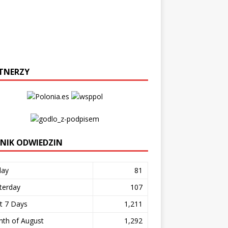
TNERZY
ZNIK ODWIEDZIN
day
81
terday
107
t 7 Days
1,211
th of August
1,292