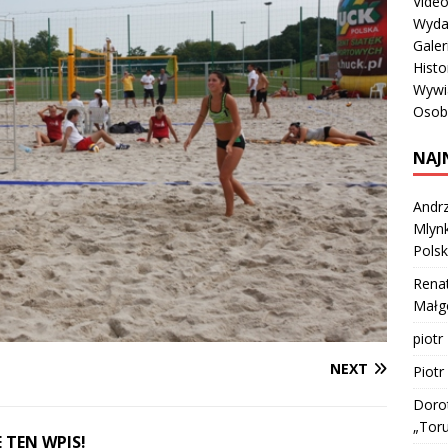
Vide
Wyda
Galer
Histo
Wywi
Osob
NAJ
Andrz
Mlynk
Polsk
Rena
Małgo
piotr
NEXT
Piotr
Doro
„Tor
 TEN WPIS!