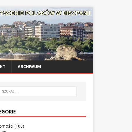
KT
ARCHIWUM
EGORIE
omości
(100)