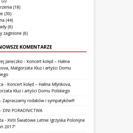
o
(2)
rzenia
(18)
ie
(30)
ria
(44)
ady
(6)
y zaginione
(6)
NOWSZE KOMENTARZE
ej Janeczko
-
Koncert kolęd – Halina
ova, Małgorzata Kluz i artyści Domu
iego
ta
-
Koncert kolęd – Halina Mlynkova,
rzata Kluz i artyści Domu Polskiego
-
Zapraszamy rodaków i sympatyków!!!
-
DNI PORADNICTWA
ta
-
XVIII Światowe Letnie Igrzyska Polonijne
uń 2017”