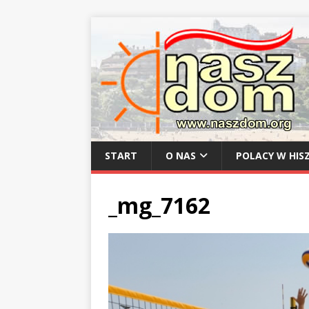
START
O NAS
POLACY W HISZ
_mg_7162