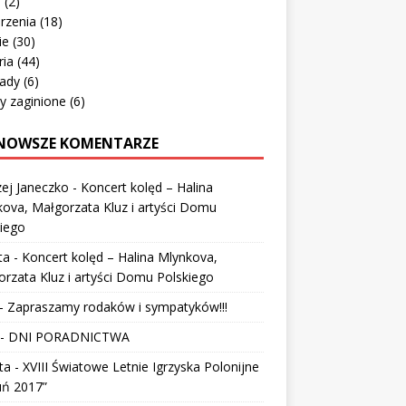
o
(2)
rzenia
(18)
ie
(30)
ria
(44)
ady
(6)
y zaginione
(6)
NOWSZE KOMENTARZE
ej Janeczko
-
Koncert kolęd – Halina
ova, Małgorzata Kluz i artyści Domu
iego
ta
-
Koncert kolęd – Halina Mlynkova,
rzata Kluz i artyści Domu Polskiego
-
Zapraszamy rodaków i sympatyków!!!
-
DNI PORADNICTWA
ta
-
XVIII Światowe Letnie Igrzyska Polonijne
uń 2017”