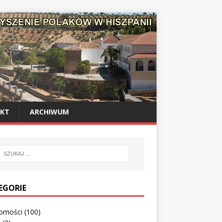
KT
ARCHIWUM
EGORIE
omości
(100)