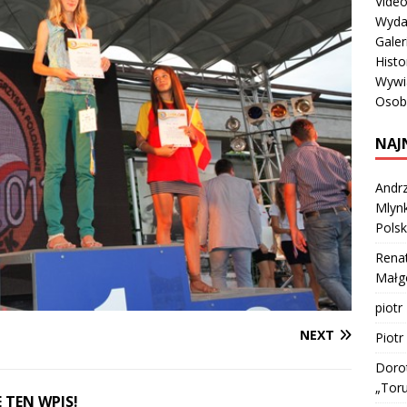
Vide
Wyda
Galer
Histo
Wywi
Osob
NAJ
Andrz
Mlynk
Polsk
Rena
Małgo
piotr
NEXT
Piotr
Doro
„Tor
 TEN WPIS!