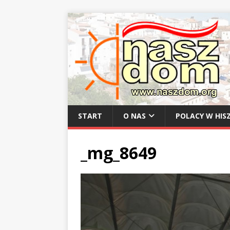
START
O NAS
POLACY W HISZ
_mg_8649