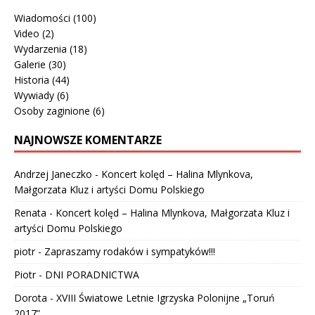
Wiadomości
(100)
Video
(2)
Wydarzenia
(18)
Galerie
(30)
Historia
(44)
Wywiady
(6)
Osoby zaginione
(6)
NAJNOWSZE KOMENTARZE
Andrzej Janeczko
-
Koncert kolęd – Halina Mlynkova,
Małgorzata Kluz i artyści Domu Polskiego
Renata
-
Koncert kolęd – Halina Mlynkova, Małgorzata Kluz i
artyści Domu Polskiego
piotr
-
Zapraszamy rodaków i sympatyków!!!
Piotr
-
DNI PORADNICTWA
Dorota
-
XVIII Światowe Letnie Igrzyska Polonijne „Toruń
2017”