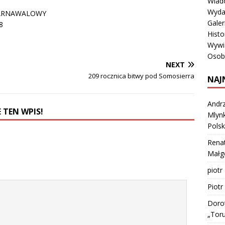
Wiad
Wyda
Galer
Histo
Wywi
Osob
NEXT
209 rocznica bitwy pod Somosierra
NAJ
Andrz
 TEN WPIS!
Mlynk
Polsk
Rena
Małgo
piotr
Piotr
Doro
„Tor