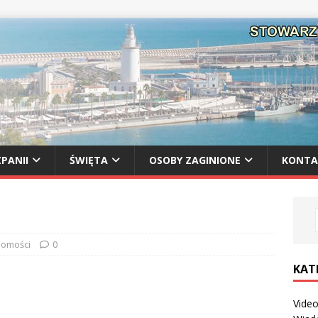
PANII
ŚWIĘTA
OSOBY ZAGINIONE
KONTA
omości
0
KAT
Vide