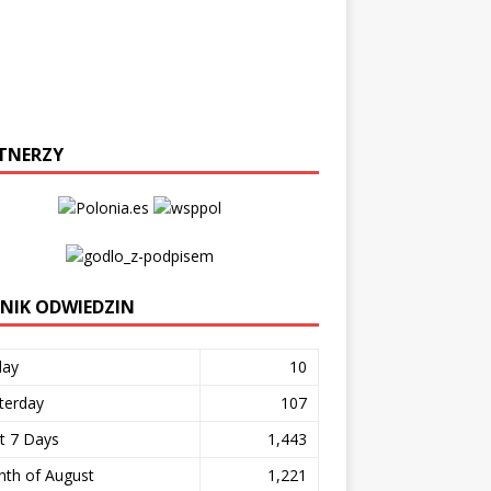
TNERZY
ZNIK ODWIEDZIN
day
10
terday
107
t 7 Days
1,443
th of August
1,221