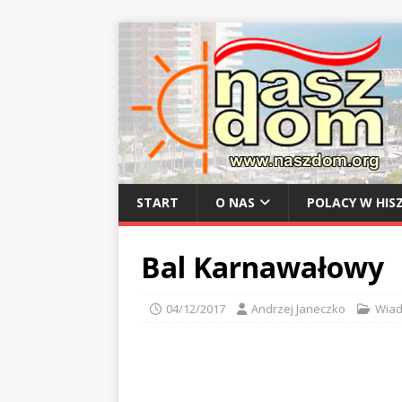
START
O NAS
POLACY W HISZ
Bal Karnawałowy
04/12/2017
Andrzej Janeczko
Wiad