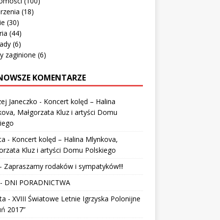
omości
(100)
rzenia
(18)
ie
(30)
ria
(44)
ady
(6)
y zaginione
(6)
NOWSZE KOMENTARZE
ej Janeczko
-
Koncert kolęd – Halina
ova, Małgorzata Kluz i artyści Domu
iego
ta
-
Koncert kolęd – Halina Mlynkova,
rzata Kluz i artyści Domu Polskiego
-
Zapraszamy rodaków i sympatyków!!!
-
DNI PORADNICTWA
ta
-
XVIII Światowe Letnie Igrzyska Polonijne
uń 2017”