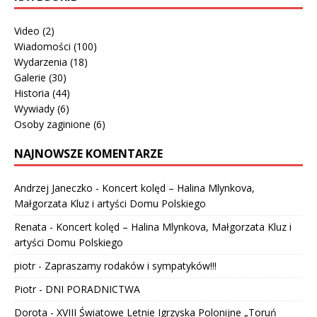
Video
(2)
Wiadomości
(100)
Wydarzenia
(18)
Galerie
(30)
Historia
(44)
Wywiady
(6)
Osoby zaginione
(6)
NAJNOWSZE KOMENTARZE
Andrzej Janeczko
-
Koncert kolęd – Halina Mlynkova,
Małgorzata Kluz i artyści Domu Polskiego
Renata
-
Koncert kolęd – Halina Mlynkova, Małgorzata Kluz i
artyści Domu Polskiego
piotr
-
Zapraszamy rodaków i sympatyków!!!
Piotr
-
DNI PORADNICTWA
Dorota
-
XVIII Światowe Letnie Igrzyska Polonijne „Toruń