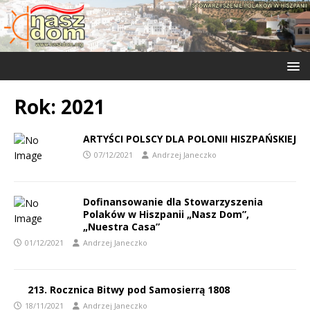
Rok:
2021
ARTYŚCI POLSCY DLA POLONII HISZPAŃSKIEJ
07/12/2021
Andrzej Janeczko
Dofinansowanie dla Stowarzyszenia
Polaków w Hiszpanii „Nasz Dom”,
„Nuestra Casa”
01/12/2021
Andrzej Janeczko
213. Rocznica Bitwy pod Samosierrą 1808
18/11/2021
Andrzej Janeczko