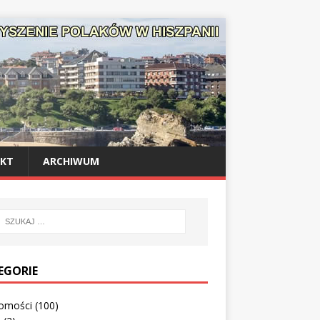
KT
ARCHIWUM
EGORIE
omości
(100)