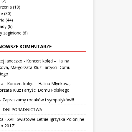
o
(2)
rzenia
(18)
ie
(30)
ria
(44)
ady
(6)
y zaginione
(6)
NOWSZE KOMENTARZE
ej Janeczko
-
Koncert kolęd – Halina
ova, Małgorzata Kluz i artyści Domu
iego
ta
-
Koncert kolęd – Halina Mlynkova,
rzata Kluz i artyści Domu Polskiego
-
Zapraszamy rodaków i sympatyków!!!
-
DNI PORADNICTWA
ta
-
XVIII Światowe Letnie Igrzyska Polonijne
uń 2017”