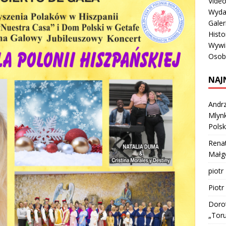
Vide
Wyda
Galer
Histo
Wywi
Osob
NAJ
Andrz
Mlynk
Polsk
Rena
Małgo
piotr
Piotr
Doro
„Tor