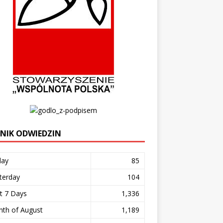
ZNIK ODWIEDZIN
day
85
terday
104
t 7 Days
1,336
th of August
1,189