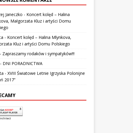
ej Janeczko
-
Koncert kolęd – Halina
ova, Małgorzata Kluz i artyści Domu
iego
ta
-
Koncert kolęd – Halina Mlynkova,
rzata Kluz i artyści Domu Polskiego
-
Zapraszamy rodaków i sympatyków!!!
-
DNI PORADNICTWA
ta
-
XVIII Światowe Letnie Igrzyska Polonijne
uń 2017”
ECAMY
Architect