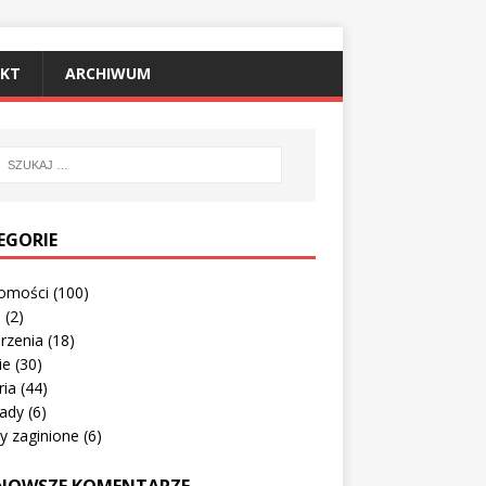
KT
ARCHIWUM
EGORIE
omości
(100)
o
(2)
rzenia
(18)
ie
(30)
ria
(44)
ady
(6)
y zaginione
(6)
NOWSZE KOMENTARZE