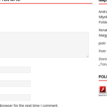
Andrz
Mlynk
Polsk
Rena
Małgo
piotr
Piotr
Doro
„Tor
POL
Seattle 
 browser for the next time I comment.