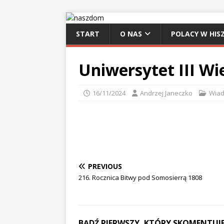
START
O NAS
POLACY W HISZ
Uniwersytet III Wi
16/11/2024
Andrzej Janeczko
Wiad
PREVIOUS
216. Rocznica Bitwy pod Somosierrą 1808
BĄDŹ PIERWSZY, KTÓRY SKOMENTUJE