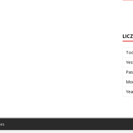
LIC
To
Yes
Pas
Mon
Yea
es