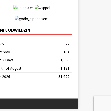
ZNIK ODWIEDZIN
day
77
terday
104
t 7 Days
1,336
th of August
1,181
r 2026
31,677