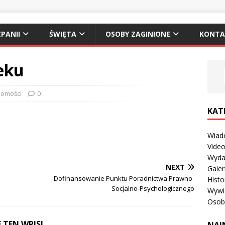
PANII
ŚWIĘTA
OSOBY ZAGINIONE
KONTA
eku
omości
0
KAT
Wiad
Vide
Wyda
NEXT
Galer
Dofinansowanie Punktu Poradnictwa Prawno-
Histo
Socjalno-Psychologicznego
Wywi
Osob
 TEN WPIS!
NAJ