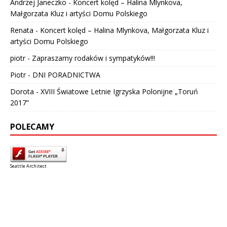
Andrzej Janeczko
-
Koncert kolęd – Halina Mlynkova,
Małgorzata Kluz i artyści Domu Polskiego
Renata
-
Koncert kolęd – Halina Mlynkova, Małgorzata Kluz i
artyści Domu Polskiego
piotr
-
Zapraszamy rodaków i sympatyków!!!
Piotr
-
DNI PORADNICTWA
Dorota
-
XVIII Światowe Letnie Igrzyska Polonijne „Toruń
2017”
POLECAMY
Seattle Architect