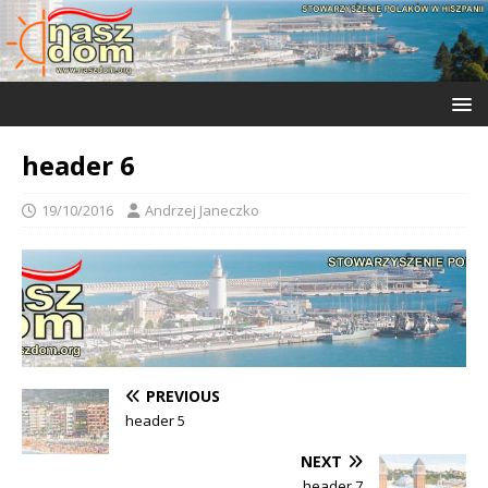
header 6
19/10/2016
Andrzej Janeczko
PREVIOUS
header 5
NEXT
header 7