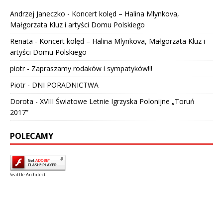
Andrzej Janeczko
-
Koncert kolęd – Halina Mlynkova,
Małgorzata Kluz i artyści Domu Polskiego
Renata
-
Koncert kolęd – Halina Mlynkova, Małgorzata Kluz i
artyści Domu Polskiego
piotr
-
Zapraszamy rodaków i sympatyków!!!
Piotr
-
DNI PORADNICTWA
Dorota
-
XVIII Światowe Letnie Igrzyska Polonijne „Toruń
2017”
POLECAMY
Seattle Architect