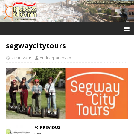
segwaycitytours
21/10/2016
Andrzej Janeczko
PREVIOUS
Sow