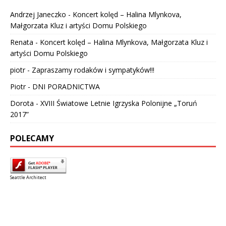
Andrzej Janeczko
-
Koncert kolęd – Halina Mlynkova,
Małgorzata Kluz i artyści Domu Polskiego
Renata
-
Koncert kolęd – Halina Mlynkova, Małgorzata Kluz i
artyści Domu Polskiego
piotr
-
Zapraszamy rodaków i sympatyków!!!
Piotr
-
DNI PORADNICTWA
Dorota
-
XVIII Światowe Letnie Igrzyska Polonijne „Toruń
2017”
POLECAMY
Seattle Architect