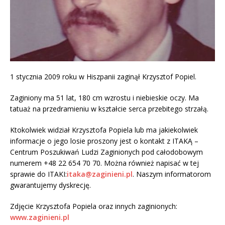
1 stycznia 2009 roku w Hiszpanii zaginął Krzysztof Popiel.
Zaginiony ma 51 lat, 180 cm wzrostu i niebieskie oczy. Ma
tatuaż na przedramieniu w kształcie serca przebitego strzałą.
Ktokolwiek widział Krzysztofa Popiela lub ma jakiekolwiek
informacje o jego losie proszony jest o kontakt z ITAKĄ –
Centrum Poszukiwań Ludzi Zaginionych pod całodobowym
numerem +48 22 654 70 70. Można również napisać w tej
sprawie do ITAKI:
itaka@zaginieni.pl
. Naszym informatorom
gwarantujemy dyskrecję.
Zdjęcie Krzysztofa Popiela oraz innych zaginionych:
www.zaginieni.pl