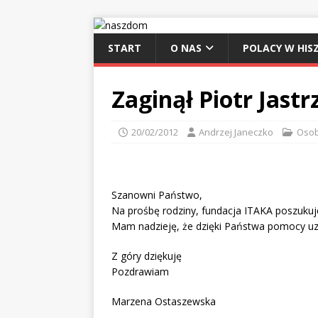
START
O NAS
POLACY W HISZ
Zaginął Piotr Jastr
20/02/2012
Andrzej Janeczko
Osob
Szanowni Państwo,
Na prośbę rodziny, fundacja ITAKA poszukuje
Mam nadzieję, że dzięki Państwa pomocy uz
Z góry dziękuję
Pozdrawiam
Marzena Ostaszewska