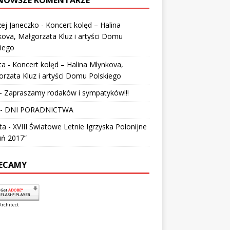
ej Janeczko
-
Koncert kolęd – Halina
ova, Małgorzata Kluz i artyści Domu
iego
ta
-
Koncert kolęd – Halina Mlynkova,
rzata Kluz i artyści Domu Polskiego
-
Zapraszamy rodaków i sympatyków!!!
-
DNI PORADNICTWA
ta
-
XVIII Światowe Letnie Igrzyska Polonijne
uń 2017”
ECAMY
Architect