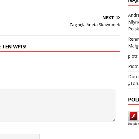
Andrz
NEXT
Mlynk
Zaginęła Aneta Skowronek
Polsk
Rena
Małgo
 TEN WPIS!
piotr
Piotr
Doro
„Tor
POL
Seattle 