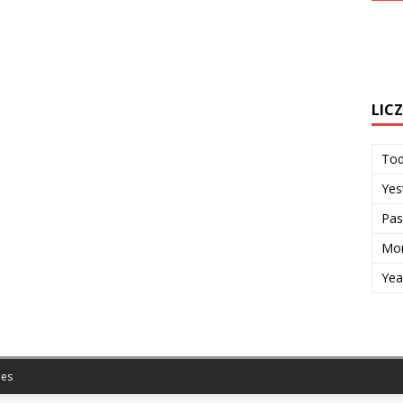
LIC
To
Yes
Pas
Mon
Yea
es