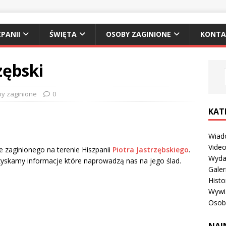
PANII
ŚWIĘTA
OSOBY ZAGINIONE
KONTA
zębski
y zaginione
0
KAT
Wiad
Vide
 zaginionego na terenie Hiszpanii
Piotra Jastrzębskiego
.
Wyda
yskamy informacje które naprowadzą nas na jego ślad.
Galer
Histo
Wywi
Osob
NAJ