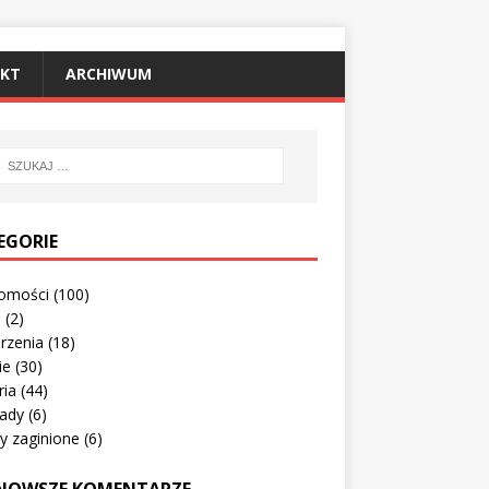
KT
ARCHIWUM
EGORIE
omości
(100)
o
(2)
rzenia
(18)
ie
(30)
ria
(44)
ady
(6)
y zaginione
(6)
NOWSZE KOMENTARZE