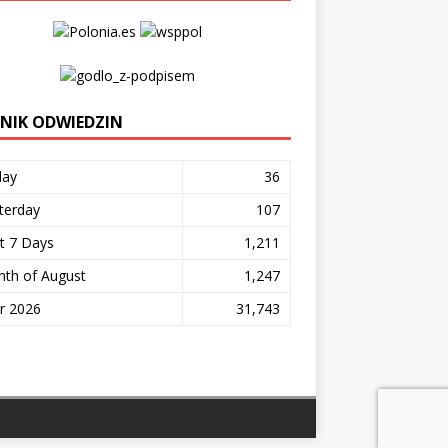
ZNIK ODWIEDZIN
day
36
terday
107
t 7 Days
1,211
th of August
1,247
r 2026
31,743