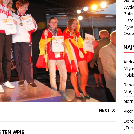
Vide
Wyda
Galer
Histo
Wywi
Osob
NAJ
Andrz
Mlynk
Polsk
Rena
Małgo
piotr
NEXT
Piotr
Doro
„Tor
 TEN WPIS!