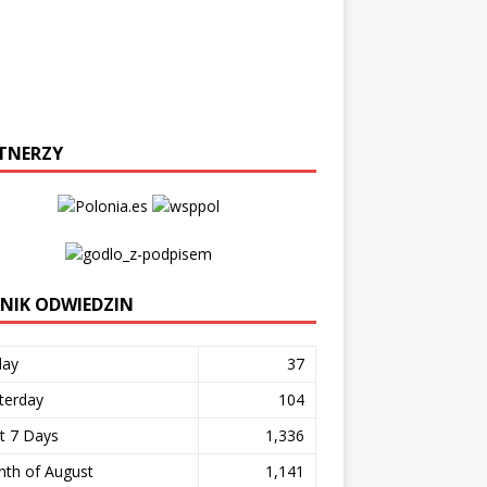
TNERZY
ZNIK ODWIEDZIN
day
37
terday
104
t 7 Days
1,336
th of August
1,141