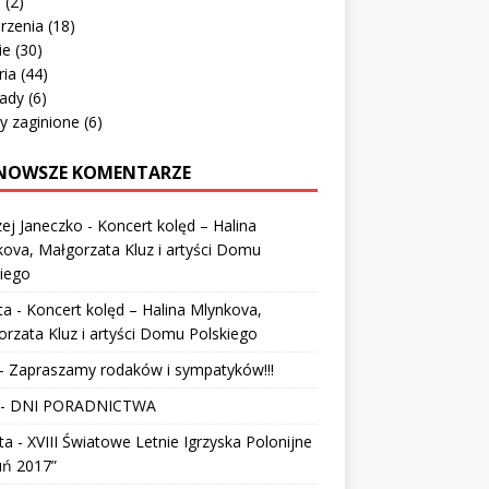
o
(2)
rzenia
(18)
ie
(30)
ria
(44)
ady
(6)
y zaginione
(6)
NOWSZE KOMENTARZE
ej Janeczko
-
Koncert kolęd – Halina
ova, Małgorzata Kluz i artyści Domu
iego
ta
-
Koncert kolęd – Halina Mlynkova,
rzata Kluz i artyści Domu Polskiego
-
Zapraszamy rodaków i sympatyków!!!
-
DNI PORADNICTWA
ta
-
XVIII Światowe Letnie Igrzyska Polonijne
uń 2017”