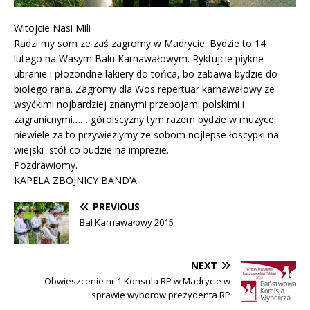
Witojcie Nasi Mili
Radzi my som ze zaś zagromy w Madrycie. Bydzie to 14
lutego na Wasym Balu Karnawałowym. Ryktujcie piykne
ubranie i płozondne lakiery do tońca, bo zabawa bydzie do
biołego rana. Zagromy dla Wos repertuar karnawałowy ze
wsyćkimi nojbardziej znanymi przebojami polskimi i
zagranicnymi…… górolscyzny tym razem bydzie w muzyce
niewiele za to przywieziymy ze sobom nojlepse łoscypki na
wiejski stół co budzie na imprezie.
Pozdrawiomy.
KAPELA ZBOJNICY BAND’A
PREVIOUS
Bal Karnawałowy 2015
NEXT
Obwieszcenie nr 1 Konsula RP w Madrycie w
sprawie wyborow prezydenta RP