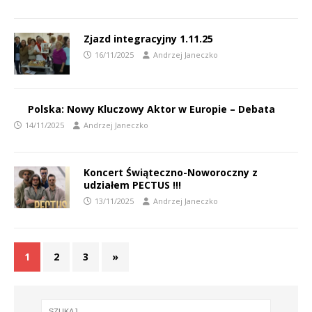
Zjazd integracyjny 1.11.25
16/11/2025
Andrzej Janeczko
Polska: Nowy Kluczowy Aktor w Europie – Debata
14/11/2025
Andrzej Janeczko
Koncert Świąteczno-Noworoczny z
udziałem PECTUS !!!
13/11/2025
Andrzej Janeczko
1
2
3
»