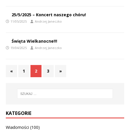
25/5/2025 – Koncert naszego chóru!
11/05/2025
Andrzej Janeczko
Święta Wielkanocne!!!
19/04/2025
Andrzej Janeczko
«
1
2
3
»
KATEGORIE
Wiadomości
(100)