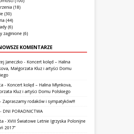
omości
(100)
rzenia
(18)
ie
(30)
ria
(44)
ady
(6)
y zaginione
(6)
NOWSZE KOMENTARZE
ej Janeczko
-
Koncert kolęd – Halina
ova, Małgorzata Kluz i artyści Domu
iego
ta
-
Koncert kolęd – Halina Mlynkova,
rzata Kluz i artyści Domu Polskiego
-
Zapraszamy rodaków i sympatyków!!!
-
DNI PORADNICTWA
ta
-
XVIII Światowe Letnie Igrzyska Polonijne
uń 2017”