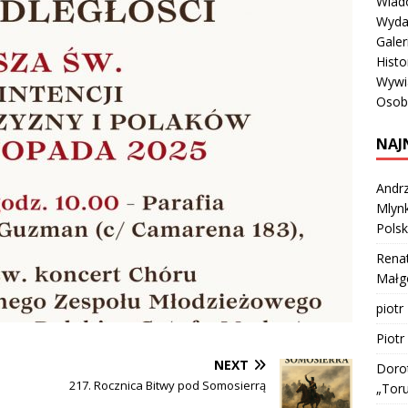
Wiad
Wyda
Galer
Histo
Wywi
Osob
NAJ
Andrz
Mlynk
Polsk
Rena
Małgo
piotr
Piotr
NEXT
Doro
217. Rocznica Bitwy pod Somosierrą
„Tor