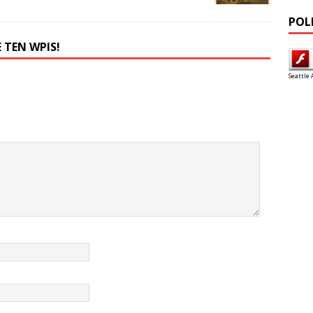
POL
 TEN WPIS!
Seattle 