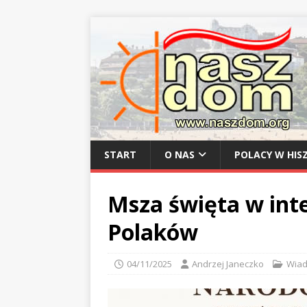
START
O NAS
POLACY W HISZ
Msza święta w inte
Polaków
04/11/2025
Andrzej Janeczko
Wiad