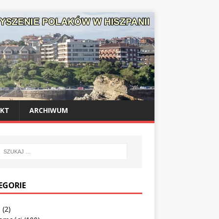
KT
ARCHIWUM
EGORIE
o
(2)