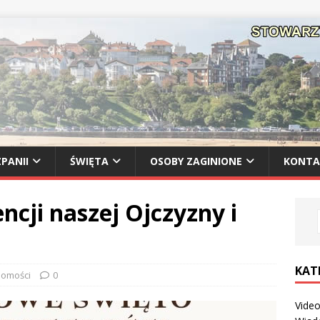
PANII
ŚWIĘTA
OSOBY ZAGINIONE
KONTA
ncji naszej Ojczyzny i
KAT
omości
0
Vide