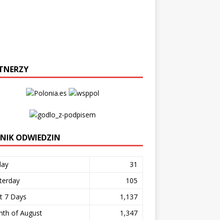
TNERZY
ZNIK ODWIEDZIN
day
31
terday
105
t 7 Days
1,137
th of August
1,347