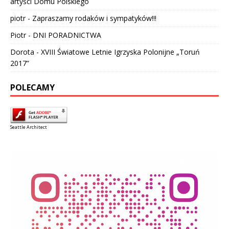
artyści Domu Polskiego
piotr
-
Zapraszamy rodaków i sympatyków!!!
Piotr
-
DNI PORADNICTWA
Dorota
-
XVIII Światowe Letnie Igrzyska Polonijne „Toruń
2017”
POLECAMY
Seattle Architect