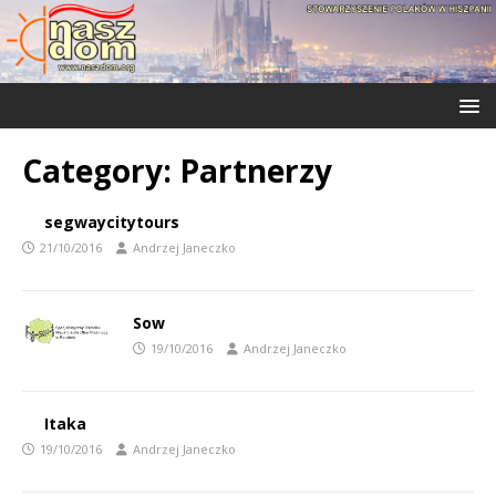
Category:
Partnerzy
segwaycitytours
21/10/2016
Andrzej Janeczko
Sow
19/10/2016
Andrzej Janeczko
Itaka
19/10/2016
Andrzej Janeczko