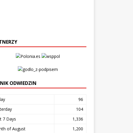
TNERZY
ZNIK ODWIEDZIN
day
96
terday
104
t 7 Days
1,336
th of August
1,200