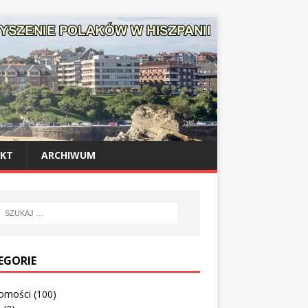
KT
ARCHIWUM
EGORIE
omości
(100)