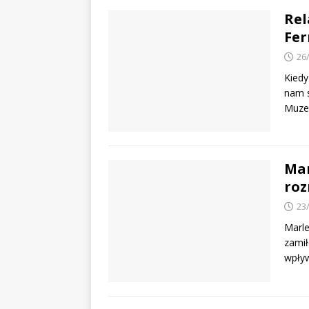
Rel
Fer
26
Kiedy
nam s
Muzeu
Mam
roz
23
Marle
zamił
wpływ