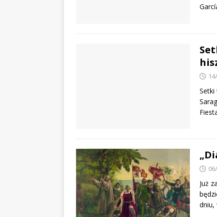
Garcí
Set
his
14
Setki
Sarag
Fiest
„Di
06
Już z
będzi
dniu,