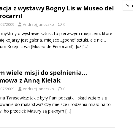
Yea
acja z wystawy Bogny Lis w Museo del
rocarril
/07/2009
Andrzej Janeczko
0
 myślimy o wystawie sztuki, to pierwszym miejscem, które
ię kojarzy jest galeria, miejsce „godne” sztuki, ale nie…
m Kolejnictwa (Museo de Ferrocarril). Już
[…]
 wiele misji do spełnienia…
mowa z Anną Kielak
/07/2009
Andrzej Janeczko
0
na Tarasewicz: Jakie były Pani początki i skąd wzięło się
owanie do malarstwa? Czy miejsce urodzenia miało na to
, bo przecież Mazury są pięknym
[…]