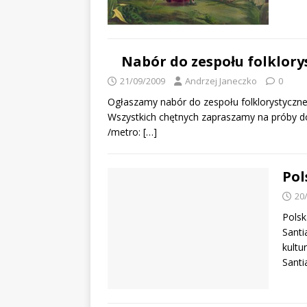
Nabór do zespołu folklory
21/09/2009
Andrzej Janeczko
0
Ogłaszamy nabór do zespołu folklorystyczn
Wszystkich chętnych zapraszamy na próby do:
/metro:
[…]
Pol
20
Pols
Santi
kultu
Santi