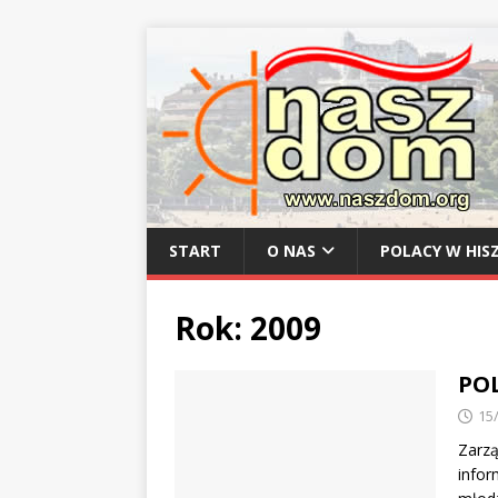
START
O NAS
POLACY W HISZ
Rok:
2009
PO
15
Zarzą
infor