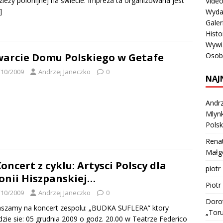
ieży polonijnej na świecie. Impreza ta organizowana jest
Vide
]
Wyda
Galer
Histo
Wywi
Osob
arcie Domu Polskiego w Getafe
/10/2009
Andrzej Janeczko
0
NAJ
Andrz
Mlynk
Polsk
Rena
Małgo
Koncert z cyklu: Artysci Polscy dla
piotr
onii Hiszpanskiej…
Piotr
/10/2009
Andrzej Janeczko
0
Doro
aszamy na koncert zespolu: „BUDKA SUFLERA” ktory
„Tor
zie sie: 05 grudnia 2009 o godz. 20.00 w Teatrze Federico