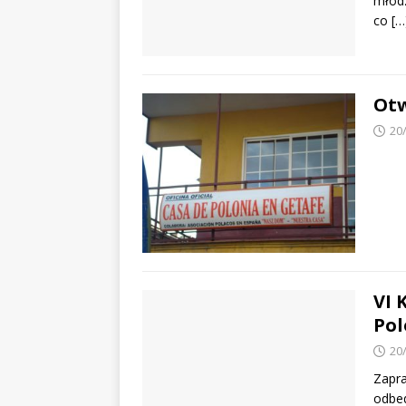
młodz
co
[…
Otw
20
VI 
Pol
20
Zapr
odbed