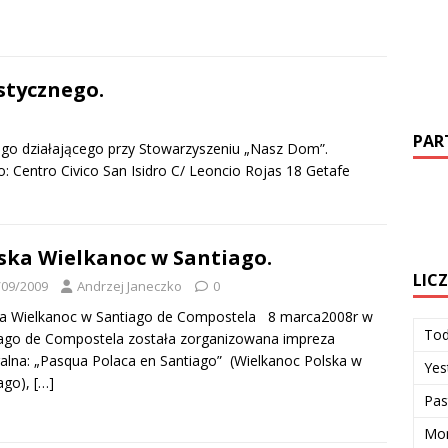
stycznego.
PAR
ego działającego przy Stowarzyszeniu „Nasz Dom”.
 Centro Civico San Isidro C/ Leoncio Rojas 18 Getafe
ska Wielkanoc w Santiago.
LIC
/09/2009
Andrzej Janeczko
0
ka Wielkanoc w Santiago de Compostela 8 marca2008r w
To
ago de Compostela została zorganizowana impreza
ralna: „Pasqua Polaca en Santiago” (Wielkanoc Polska w
Yes
ago),
[…]
Pas
Mon