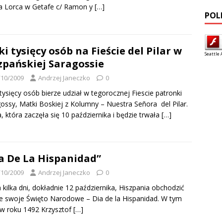
a Lorca w Getafe c/ Ramon y
[…]
POL
ki tysięcy osób na Fieście del Pilar w
Seattle 
zpańskiej Saragossie
/10/2009
Andrzej Janeczko
0
 tysięcy osób bierze udział w tegorocznej Fiescie patronki
ossy, Matki Boskiej z Kolumny – Nuestra Señora del Pilar.
a, która zaczęła się 10 października i będzie trwała
[…]
a De La Hispanidad”
/10/2009
Andrzej Janeczko
0
a kilka dni, dokładnie 12 października, Hiszpania obchodzić
e swoje Święto Narodowe – Dia de la Hispanidad. W tym
 w roku 1492 Krzysztof
[…]