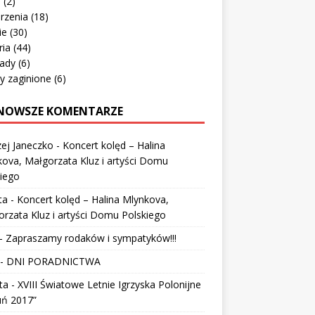
o
(2)
rzenia
(18)
ie
(30)
ria
(44)
ady
(6)
y zaginione
(6)
NOWSZE KOMENTARZE
ej Janeczko
-
Koncert kolęd – Halina
ova, Małgorzata Kluz i artyści Domu
iego
ta
-
Koncert kolęd – Halina Mlynkova,
rzata Kluz i artyści Domu Polskiego
-
Zapraszamy rodaków i sympatyków!!!
-
DNI PORADNICTWA
ta
-
XVIII Światowe Letnie Igrzyska Polonijne
uń 2017”